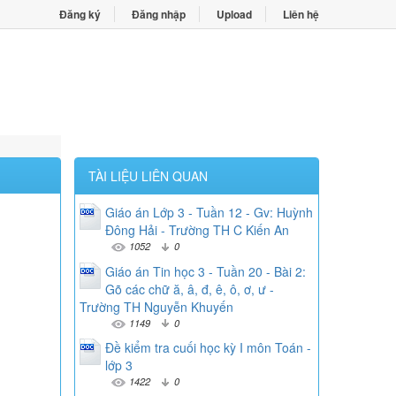
Đăng ký
Đăng nhập
Upload
Liên hệ
TÀI LIỆU LIÊN QUAN
Giáo án Lớp 3 - Tuần 12 - Gv: Huỳnh
Đông Hải - Trường TH C Kiến An
1052
0
Giáo án Tin học 3 - Tuần 20 - Bài 2:
Gõ các chữ ă, â, đ, ê, ô, ơ, ư -
Trường TH Nguyễn Khuyến
1149
0
Đề kiểm tra cuối học kỳ I môn Toán -
lớp 3
1422
0