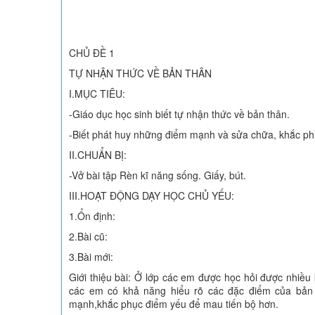
CHỦ ĐỀ 1
TỰ NHẬN THỨC VỀ BẢN THÂN
I.MỤC TIÊU:
-Giáo dục học sinh biết tự nhận thức về bản thân.
-Biết phát huy những điểm mạnh và sửa chữa, khắc ph
II.CHUẨN BỊ:
-Vở bài tập Rèn kĩ năng sống. Giấy, bút.
III.HOẠT ĐỘNG DẠY HỌC CHỦ YẾU:
1.Ổn định:
2.Bài cũ:
3.Bài mới:
Giới thiệu bài: Ở lớp các em được học hỏi được nhiề
các em có khả năng hiểu rõ các đặc điểm của bản 
mạnh,khắc phục điểm yếu để mau tiến bộ hơn.