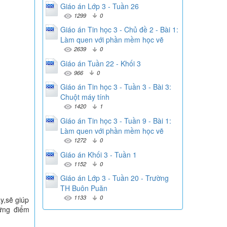
Giáo án Lớp 3 - Tuần 26
1299
0
Giáo án Tin học 3 - Chủ đề 2 - Bài 1:
Làm quen với phần mềm học vẽ
2639
0
Giáo án Tuần 22 - Khối 3
966
0
Giáo án Tin học 3 - Tuần 3 - Bài 3:
Chuột máy tính
1420
1
Giáo án Tin học 3 - Tuần 9 - Bài 1:
Làm quen với phần mềm học vẽ
1272
0
Giáo án Khối 3 - Tuần 1
1152
0
Giáo án Lớp 3 - Tuần 20 - Trường
TH Buôn Puăn
1133
0
y,sẽ giúp
ững điểm