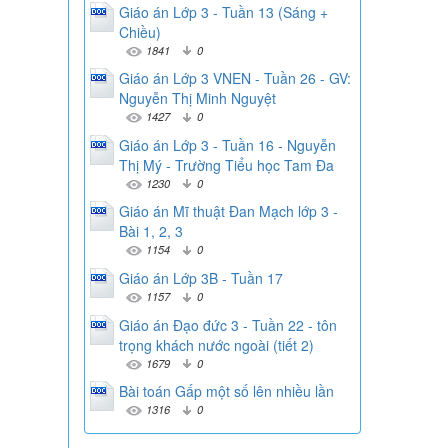
Giáo án Lớp 3 - Tuần 13 (Sáng +
Chiều)
1841
0
Giáo án Lớp 3 VNEN - Tuần 26 - GV:
Nguyễn Thị Minh Nguyệt
1427
0
Giáo án Lớp 3 - Tuần 16 - Nguyễn
Thị Mý - Trường Tiểu học Tam Đa
1230
0
Giáo án Mĩ thuật Đan Mạch lớp 3 -
Bài 1, 2, 3
1154
0
Giáo án Lớp 3B - Tuần 17
1157
0
Giáo án Đạo đức 3 - Tuần 22 - tôn
trọng khách nước ngoài (tiết 2)
1679
0
Bài toán Gấp một số lên nhiều lần
1316
0