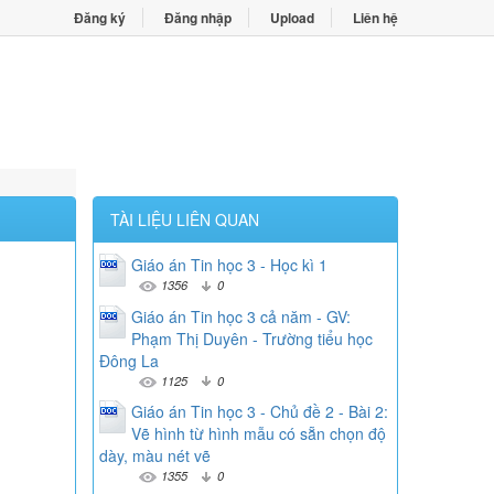
Đăng ký
Đăng nhập
Upload
Liên hệ
TÀI LIỆU LIÊN QUAN
Giáo án Tin học 3 - Học kì 1
1356
0
Giáo án Tin học 3 cả năm - GV:
Phạm Thị Duyên - Trường tiểu học
Đông La
1125
0
Giáo án Tin học 3 - Chủ đề 2 - Bài 2:
Vẽ hình từ hình mẫu có sẵn chọn độ
dày, màu nét vẽ
1355
0