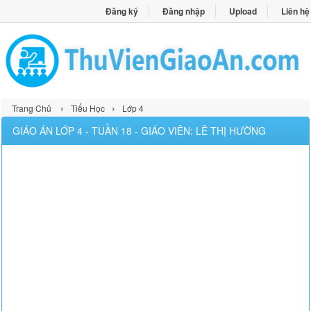
Đăng ký
Đăng nhập
Upload
Liên hệ
›
›
Trang Chủ
Tiểu Học
Lớp 4
GIÁO ÁN LỚP 4 - TUẦN 18 - GIÁO VIÊN: LÊ THỊ HƯỜNG