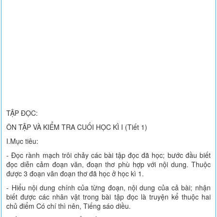
TẬP ĐỌC:
ÔN TẬP VÀ KIỂM TRA CUỐI HỌC KÌ I (Tiết 1)
I.Mục tiêu:
- Đọc rành mạch trôi chảy các bài tập đọc đã học; bước đầu biết
đọc diễn cảm đoạn văn, đoạn thơ phù hợp với nội dung. Thuộc
được 3 đoạn văn đoạn thơ đã học ở học kì 1.
- Hiểu nội dung chính của từng đoạn, nội dung của cả bài; nhận
biết được các nhân vật trong bài tập đọc là truyện kể thuộc hai
chủ điểm Có chí thì nên, Tiếng sáo diều.