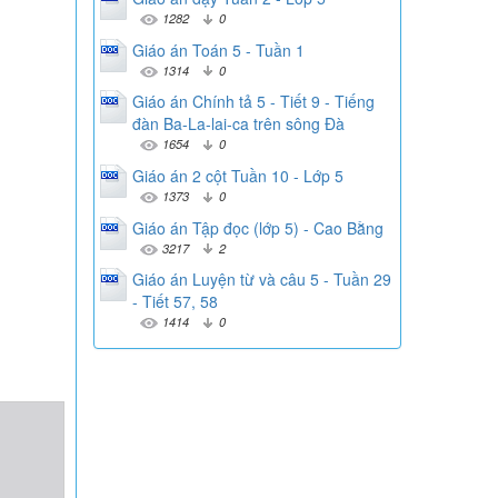
1282
0
Giáo án Toán 5 - Tuần 1
1314
0
Giáo án Chính tả 5 - Tiết 9 - Tiếng
đàn Ba-La-lai-ca trên sông Đà
1654
0
Giáo án 2 cột Tuần 10 - Lớp 5
1373
0
Giáo án Tập đọc (lớp 5) - Cao Bằng
3217
2
Giáo án Luyện từ và câu 5 - Tuần 29
- Tiết 57, 58
1414
0