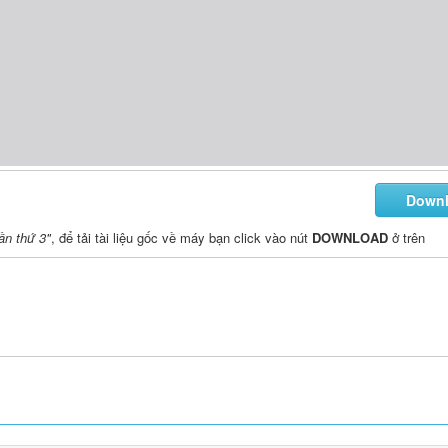
Down
ần thứ 3"
, để tải tài liệu gốc về máy bạn click vào nút
DOWNLOAD
ở trên