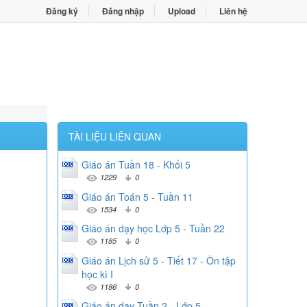
Đăng ký
Đăng nhập
Upload
Liên hệ
TÀI LIỆU LIÊN QUAN
Giáo án Tuần 18 - Khối 5
1229
0
Giáo án Toán 5 - Tuần 11
1534
0
Giáo án dạy học Lớp 5 - Tuần 22
1185
0
Giáo án Lịch sử 5 - Tiết 17 - Ôn tập
học kì I
1186
0
Giáo án dạy Tuần 2 - Lớp 5