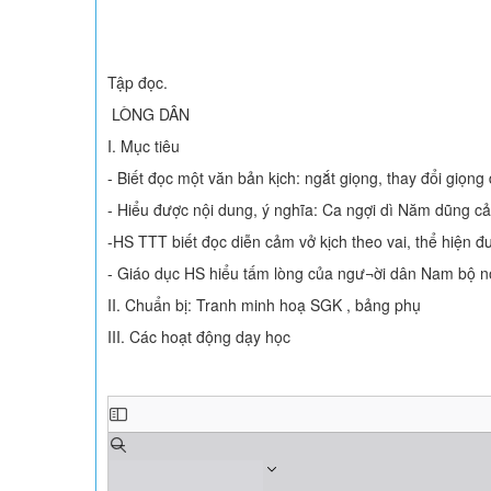
Tập đọc.
LÒNG DÂN
I. Mục tiêu
- Biết đọc một văn bản kịch: ngắt giọng, thay đổi giọng
- Hiểu được nội dung, ý nghĩa: Ca ngợi dì Năm dũng cảm
-HS TTT biết đọc diễn cảm vở kịch theo vai, thể hiện đ
- Giáo dục HS hiểu tấm lòng của ngư¬ời dân Nam bộ nó
II. Chuẩn bị: Tranh minh hoạ SGK , bảng phụ
III. Các hoạt động dạy học