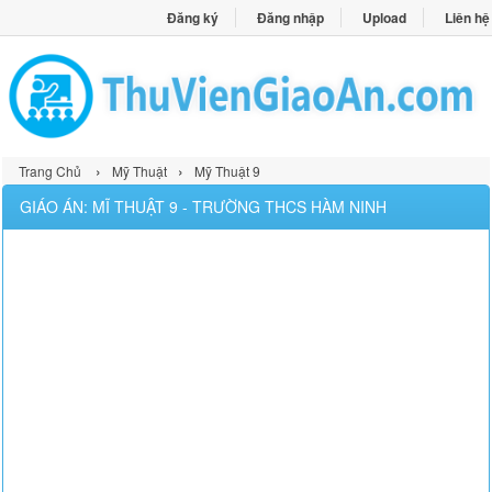
Đăng ký
Đăng nhập
Upload
Liên hệ
›
›
Trang Chủ
Mỹ Thuật
Mỹ Thuật 9
GIÁO ÁN: MĨ THUẬT 9 - TRƯỜNG THCS HÀM NINH