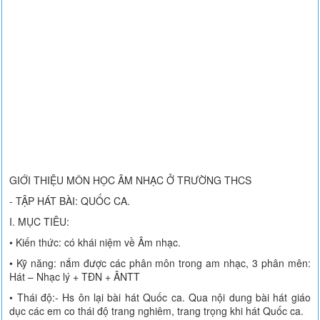
GIỚI THIỆU MÔN HỌC ÂM NHẠC Ở TRƯỜNG THCS
- TẬP HÁT BÀI: QUỐC CA.
I. MỤC TIÊU:
• Kiến thức: có khái niệm về Âm nhạc.
• Kỹ năng: nắm được các phân môn trong am nhạc, 3 phân mên:
Hát – Nhạc lý + TĐN + ÂNTT
• Thái độ:- Hs ôn lại bài hát Quốc ca. Qua nội dung bài hát giáo
dục các em co thái độ trang nghiêm, trang trọng khi hát Quốc ca.