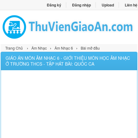
Đăng ký
Đăng nhập
Upload
Liên hệ
›
›
›
Trang Chủ
Âm Nhạc
Âm Nhạc 6
Bài mở đầu
GIÁO ÁN MÔN ÂM NHẠC 6 - GIỚI THIỆU MÔN HỌC ÂM NHẠC
Ở TRƯỜNG THCS - TẬP HÁT BÀI: QUỐC CA