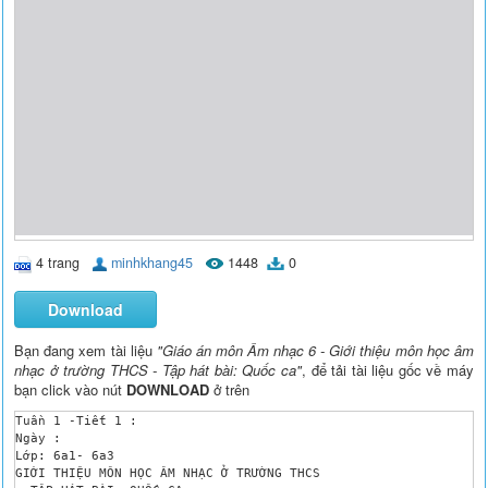
4 trang
minhkhang45
1448
0
Download
Bạn đang xem tài liệu
"Giáo án môn Âm nhạc 6 - Giới thiệu môn học âm
nhạc ở trường THCS - Tập hát bài: Quốc ca"
, để tải tài liệu gốc về máy
bạn click vào nút
DOWNLOAD
ở trên
Tuần 1 -Tiết 1 :

Ngày :

Lớp: 6a1- 6a3

GIỚI THIỆU MÔN HỌC ÂM NHẠC Ở TRƯỜNG THCS
