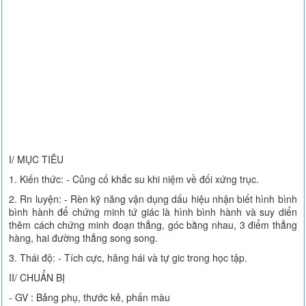
I/ MỤC TIÊU
1. Kiến thức: - Củng cố khắc su khi niệm về đối xứng trục.
2. Rn luyện: - Rèn kỹ năng vận dụng dấu hiệu nhận biết hình bình
bình hành để chứng minh tứ giác là hình bình hành và suy diển
thêm cách chứng minh đoạn thẳng, góc bằng nhau, 3 điểm thẳng
hàng, hai đường thẳng song song.
3. Thái độ: - Tích cực, hăng hái và tự gic trong học tập.
II/ CHUẨN BỊ
- GV : Bảng phụ, thước kẻ, phấn màu