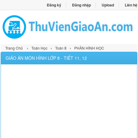
Đăng ký
Đăng nhập
Upload
Liên hệ
›
›
›
Trang Chủ
Toán Học
Toán 8
PHẦN HÌNH HỌC
GIÁO ÁN MÔN HÌNH LỚP 8 - TIẾT 11, 12