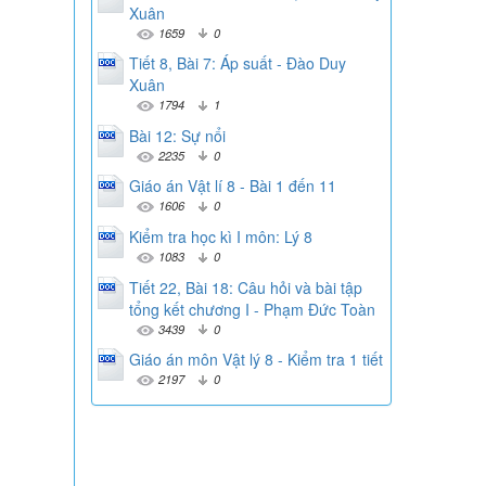
Xuân
1659
0
Tiết 8, Bài 7: Áp suất - Đào Duy
Xuân
1794
1
Bài 12: Sự nổi
2235
0
Giáo án Vật lí 8 - Bài 1 đến 11
1606
0
Kiểm tra học kì I môn: Lý 8
1083
0
Tiết 22, Bài 18: Câu hỏi và bài tập
tổng kết chương I - Phạm Đức Toàn
3439
0
Giáo án môn Vật lý 8 - Kiểm tra 1 tiết
2197
0