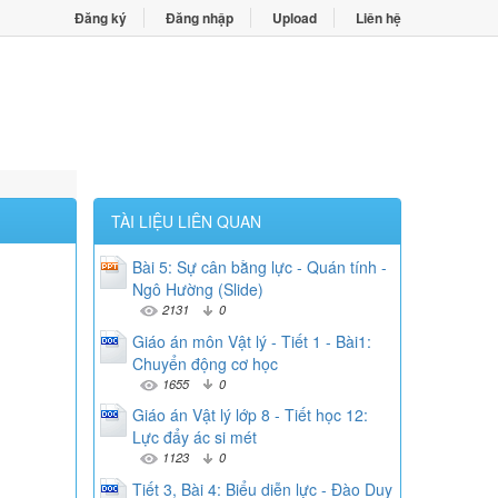
Đăng ký
Đăng nhập
Upload
Liên hệ
TÀI LIỆU LIÊN QUAN
Bài 5: Sự cân bằng lực - Quán tính -
Ngô Hường (Slide)
2131
0
Giáo án môn Vật lý - Tiết 1 - Bài1:
Chuyển động cơ học
1655
0
Giáo án Vật lý lớp 8 - Tiết học 12:
Lực đẩy ác si mét
1123
0
Tiết 3, Bài 4: Biểu diễn lực - Đào Duy