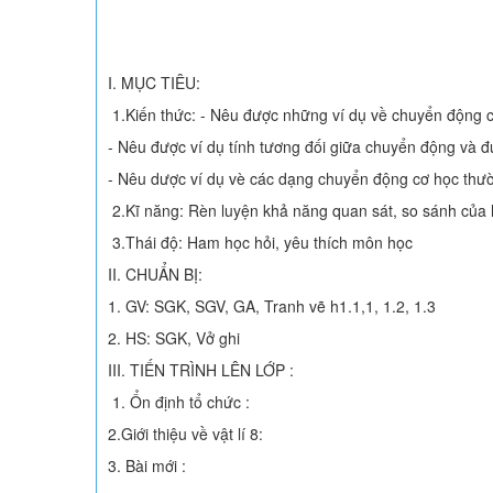
I. MỤC TIÊU:
1.Kiến thức: - Nêu được những ví dụ về chuyển động c
- Nêu được ví dụ tính tương đối giữa chuyển động và đứ
- Nêu dược ví dụ vè các dạng chuyển động cơ học thư
2.Kĩ năng: Rèn luyện khả năng quan sát, so sánh của 
3.Thái độ: Ham học hỏi, yêu thích môn học
II. CHUẨN BỊ:
1. GV: SGK, SGV, GA, Tranh vẽ h1.1,1, 1.2, 1.3
2. HS: SGK, Vở ghi
III. TIẾN TRÌNH LÊN LỚP :
1. Ổn định tổ chức :
2.Giới thiệu về vật lí 8:
3. Bài mới :