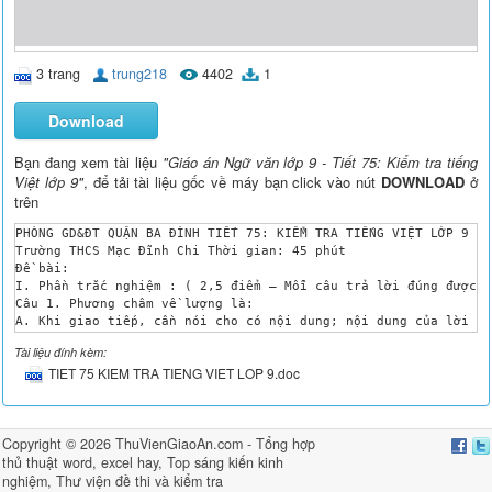
3 trang
trung218
4402
1
Download
Bạn đang xem tài liệu
"Giáo án Ngữ văn lớp 9 - Tiết 75: Kiểm tra tiếng
Việt lớp 9"
, để tải tài liệu gốc về máy bạn click vào nút
DOWNLOAD
ở
trên
PHÒNG GD&ĐT QUẬN BA ĐÌNH TIẾT 75: KIỂM TRA TIẾNG VIỆT LỚP 9

Trường THCS Mạc Đĩnh Chi Thời gian: 45 phút 

Đề bài:

I. Phần trắc nghiệm : ( 2,5 điểm – Mỗi câu trả lời đúng được 0
Câu 1. Phương châm về lượng là:

A. Khi giao tiếp, cần nói cho có nội dung; nội dung của lời nó
B.Khi giao tiếp đừng nói những điều mà mình không tin là đúng 
Tài liệu đính kèm:
C. Khi giao tiếp, cần nói đúng vào đề tài giao tiếp, tránh nói
TIET 75 KIEM TRA TIENG VIET LOP 9.doc
D. Khi giao tiếp cần tế nhị và tôn trọng người khác.

Câu 2: Các thành ngữ "nói dối như cuội", "nói hươu nói vượn" v
 A. Phương châm cách thức B. Phương châm về lượng. 

 C. Phương châm về chất. D. Phương châm quan hệ

Copyright © 2026
ThuVienGiaoAn.com
- Tổng hợp
Câu 3: Trong câu thơ: "Năm tao bảy tuyết anh hò hẹn

thủ thuật word, excel hay
,
Top sáng kiến kinh
 Để cả mùa xuân cũng lỡ làng"

 Từ "xuân" được dùng với phương thức chuyển nghĩa nào?

nghiệm
,
Thư viện đề thi và kiểm tra