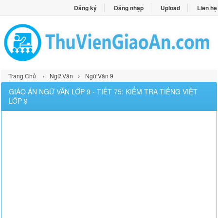
Đăng ký
Đăng nhập
Upload
Liên hệ
›
›
Trang Chủ
Ngữ Văn
Ngữ Văn 9
GIÁO ÁN NGỮ VĂN LỚP 9 - TIẾT 75: KIỂM TRA TIẾNG VIỆT
LỚP 9