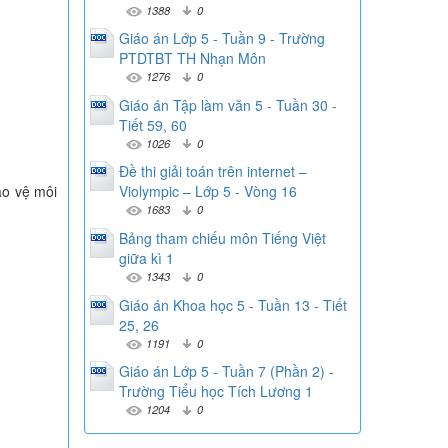
1388
0
Giáo án Lớp 5 - Tuần 9 - Trường
PTDTBT TH Nhạn Môn
1276
0
Giáo án Tập làm văn 5 - Tuần 30 -
Tiết 59, 60
1026
0
Đề thi giải toán trên internet –
ảo vệ môi
Violympic – Lớp 5 - Vòng 16
1683
0
Bảng tham chiếu môn Tiếng Việt
giữa kì 1
1343
0
Giáo án Khoa học 5 - Tuần 13 - Tiết
25, 26
1191
0
Giáo án Lớp 5 - Tuần 7 (Phần 2) -
Trường Tiểu học Tích Lương 1
1204
0