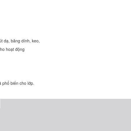
t dạ, băng dính, keo,
cho hoạt động
 phổ biến cho lớp.