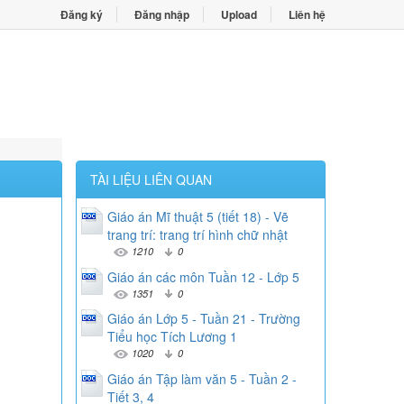
Đăng ký
Đăng nhập
Upload
Liên hệ
TÀI LIỆU LIÊN QUAN
Giáo án Mĩ thuật 5 (tiết 18) - Vẽ
trang trí: trang trí hình chữ nhật
1210
0
Giáo án các môn Tuần 12 - Lớp 5
1351
0
Giáo án Lớp 5 - Tuần 21 - Trường
Tiểu học Tích Lương 1
1020
0
Giáo án Tập làm văn 5 - Tuần 2 -
Tiết 3, 4