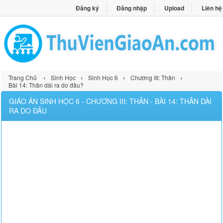
Đăng ký
Đăng nhập
Upload
Liên hệ
›
›
›
›
Trang Chủ
Sinh Học
Sinh Học 6
Chương III: Thân
Bài 14: Thân dài ra do đâu?
GIÁO ÁN SINH HỌC 6 - CHƯƠNG III: THÂN - BÀI 14: THÂN DÀI
RA DO ĐÂU