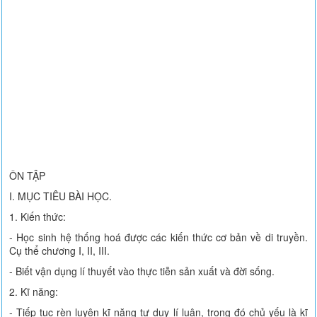
ÔN TẬP
I. MỤC TIÊU BÀI HỌC.
1. Kiến thức:
- Học sinh hệ thống hoá được các kiến thức cơ bản về di truyền.
Cụ thể chương I, II, III.
- Biết vận dụng lí thuyết vào thực tiễn sản xuất và đời sống.
2. Kĩ năng:
- Tiếp tục rèn luyện kĩ năng tư duy lí luận, trong đó chủ yếu là kĩ