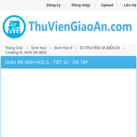
Đăng ký
Đăng nhập
Upload
Liên hệ
›
›
›
›
Trang Chủ
Sinh Học
Sinh Học 9
DI TRUYỀN VÀ BIẾN DỊ
Chương III. ADN VÀ GEN
GIÁO ÁN SINH HỌC 9 - TIẾT 22 - ÔN TẬP