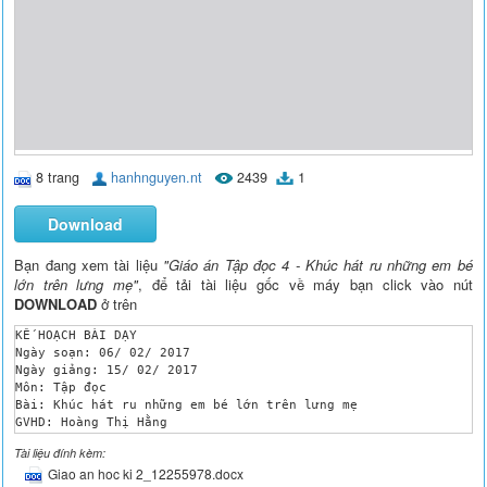
8 trang
hanhnguyen.nt
2439
1
Download
Bạn đang xem tài liệu
"Giáo án Tập đọc 4 - Khúc hát ru những em bé
lớn trên lưng mẹ"
, để tải tài liệu gốc về máy bạn click vào nút
DOWNLOAD
ở trên
KẾ HOẠCH BÀI DẠY 

Ngày soạn: 06/ 02/ 2017

Ngày giảng: 15/ 02/ 2017 

Môn: Tập đọc

Bài: Khúc hát ru những em bé lớn trên lưng mẹ

GVHD: Hoàng Thị Hằng

Họ tên SV: Đinh Thị Luyến

Tài liệu đính kèm:
Lớp dạy: 4/4

Giao an hoc ki 2_12255978.docx
TẬP ĐỌC
