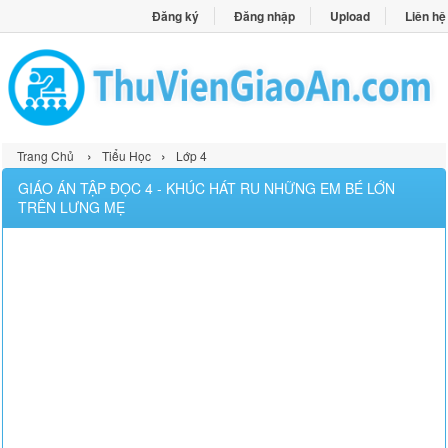
Đăng ký
Đăng nhập
Upload
Liên hệ
›
›
Trang Chủ
Tiểu Học
Lớp 4
GIÁO ÁN TẬP ĐỌC 4 - KHÚC HÁT RU NHỮNG EM BÉ LỚN
TRÊN LƯNG MẸ