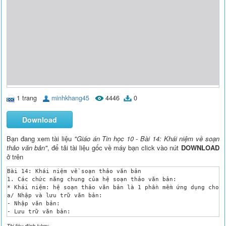
1 trang
minhkhang45
4446
0
Download
Bạn đang xem tài liệu
"Giáo án Tin học 10 - Bài 14: Khái niệm về soạn
thảo văn bản"
, để tải tài liệu gốc về máy bạn click vào nút
DOWNLOAD
ở trên
Bài 14: Khái niệm về soạn thảo văn bản

1. Các chức năng chung của hệ soạn thảo văn bản:

* Khái niệm: hệ soạn thảo văn bản là 1 phần mềm ứng dụng cho p
a/ Nhập và lưu trữ văn bản:

- Nhập văn bản:

- Lưu trữ văn bản:

b/ Sửa đổi văn bản :

Tài liệu đính kèm: