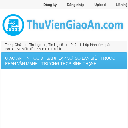
Đăng ký
Đăng nhập
Upload
Liên hệ
›
›
›
›
Trang Chủ
Tin Học
Tin Học 8
Phần 1. Lập trình đơn giản
Bài 8. LẶP VỚI SỐ LẦN BIẾT TRƯỚC
GIÁO ÁN TIN HỌC 8 - BÀI 8: LẶP VỚI SỐ LẦN BIẾT TRƯỚC -
PHAN VĂN MẠNH - TRƯỜNG THCS BÌNH THẠNH