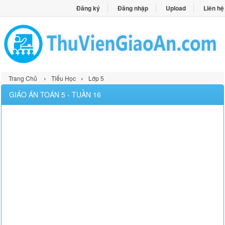
Đăng ký
Đăng nhập
Upload
Liên hệ
›
›
Trang Chủ
Tiểu Học
Lớp 5
GIÁO ÁN TOÁN 5 - TUẦN 16