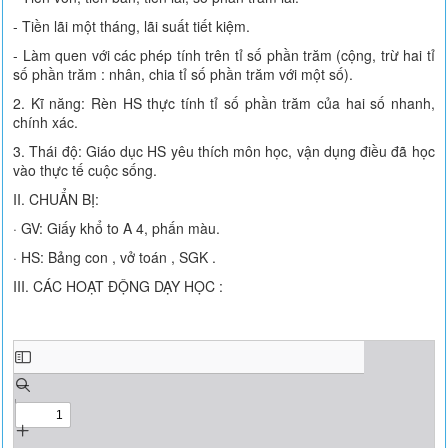
- Tiền lãi một tháng, lãi suất tiết kiệm.
- Làm quen với các phép tính trên tỉ số phần trăm (cộng, trừ hai tỉ
số phần trăm : nhân, chia tỉ số phần trăm với một số).
2. Kĩ năng: Rèn HS thực tính tỉ số phần trăm của hai số nhanh,
chính xác.
3. Thái độ: Giáo dục HS yêu thích môn học, vận dụng điều đã học
vào thực tế cuộc sống.
II. CHUẨN BỊ:
· GV: Giấy khổ to A 4, phấn màu.
· HS: Bảng con , vở toán , SGK .
III. CÁC HOẠT ĐỘNG DẠY HỌC :