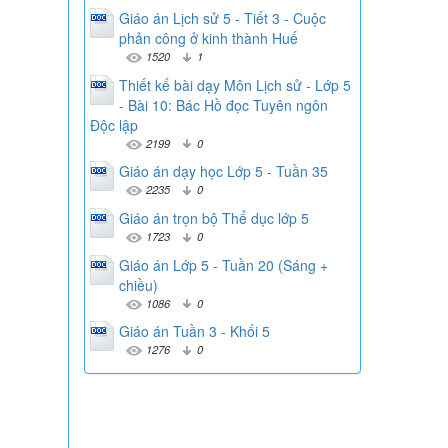
Giáo án Lịch sử 5 - Tiết 3 - Cuộc
phản công ở kinh thành Huế
1520
1
Thiết kế bài dạy Môn Lịch sử - Lớp 5
- Bài 10: Bác Hồ đọc Tuyên ngôn
Độc lập
2199
0
Giáo án dạy học Lớp 5 - Tuần 35
2235
0
Giáo án trọn bộ Thể dục lớp 5
1723
0
Giáo án Lớp 5 - Tuần 20 (Sáng +
chiều)
1086
0
Giáo án Tuần 3 - Khối 5
1276
0