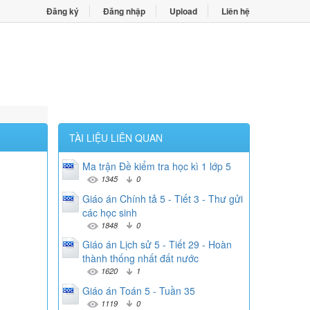
Đăng ký
Đăng nhập
Upload
Liên hệ
TÀI LIỆU LIÊN QUAN
Ma trận Đề kiểm tra học kì 1 lớp 5
1345
0
Giáo án Chính tả 5 - Tiết 3 - Thư gửi
các học sinh
1848
0
Giáo án Lịch sử 5 - Tiết 29 - Hoàn
thành thống nhất đất nước
1620
1
Giáo án Toán 5 - Tuần 35
1119
0