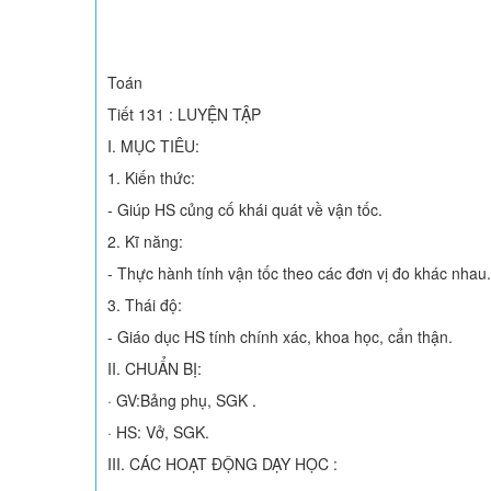
Toán
Tiết 131 : LUYỆN TẬP
I. MỤC TIÊU:
1. Kiến thức:
- Giúp HS củng cố khái quát về vận tốc.
2. Kĩ năng:
- Thực hành tính vận tốc theo các đơn vị đo khác nhau.
3. Thái độ:
- Giáo dục HS tính chính xác, khoa học, cẩn thận.
II. CHUẨN BỊ:
· GV:Bảng phụ, SGK .
· HS: Vở, SGK.
III. CÁC HOẠT ĐỘNG DẠY HỌC :