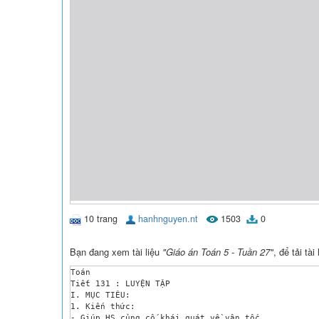
10 trang
hanhnguyen.nt
1503
0
Bạn đang xem tài liệu
"Giáo án Toán 5 - Tuần 27"
, để tải tà
Toán

Tiết 131 : LUYỆN TẬP

I. MỤC TIÊU:

1. Kiến thức: 

- Giúp HS củng cố khái quát về vận tốc.
