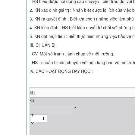
- HS hiểu được nội dung câu chuyện , biết trao đổi với
2. KN xác định giá trị : Nhận biết được lợi ích của việc 
3. KN ra quyết định : Biết lựa chọn những việc làm phù
4. KN kiên định : HS biết kiên quyết từ chối với những 
5. KN đặt mục tiêu : Biết thực hiện những việc bảo vệ m
III. CHUẨN BỊ:
· GV: Một số tranh , ảnh chụp về môi trường.
· HS : chuẩn bị câu chuyện với nội dung bảo vệ môi trư
IV. CÁC HOẠT ĐỘNG DẠY HỌC :