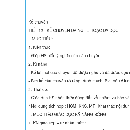
Kể chuyện
TIẾT 12 : KỂ CHUYỆN ĐÃ NGHE HOẶC ĐÃ ĐỌC
I. MỤC TIÊU:
1. Kiến thức:
- Giúp HS hiểu ý nghĩa của câu chuyện.
2. Kĩ năng:
- Kể lại một câu chuyện đã được nghe và đã được đọc c
- Biết kể câu chuyện rõ ràng, rành mạch. Biết nêu ý ki
3. Thái độ:
- Giáo dục HS nhận thức đúng đắn về nhiệm vụ bảo vệ
* Nội dung tích hợp : HCM, KNS, MT (Khai thác nội dung
II. MỤC TIÊU GIÁO DỤC KỸ NĂNG SỐNG :
1. KN giao tiếp – tự nhận thức :