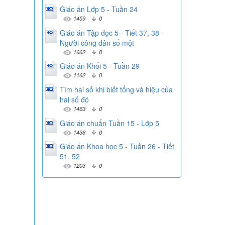
Giáo án Lớp 5 - Tuần 24
1459
0
Giáo án Tập đọc 5 - Tiết 37, 38 -
Người công dân số một
1662
0
Giáo án Khối 5 - Tuần 29
1162
0
Tìm hai số khi biết tổng và hiệu của
hai số đó
1463
0
Giáo án chuẩn Tuần 15 - Lớp 5
1436
0
Giáo án Khoa học 5 - Tuần 26 - Tiết
51, 52
1203
0