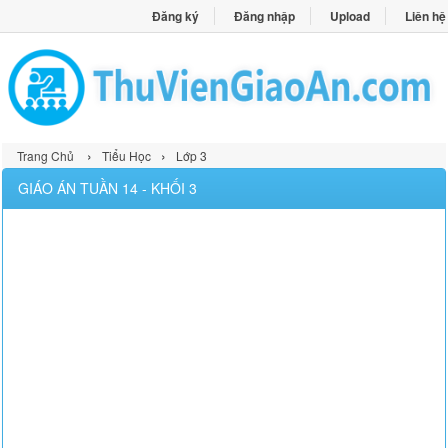
Đăng ký
Đăng nhập
Upload
Liên hệ
›
›
Trang Chủ
Tiểu Học
Lớp 3
GIÁO ÁN TUẦN 14 - KHỐI 3