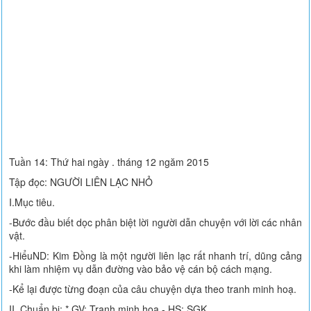
Tuần 14: Thứ hai ngày . tháng 12 ngăm 2015
Tập đọc: NGƯỜI LIÊN LẠC NHỎ
I.Mục tiêu.
-Bước đầu biết dọc phân biệt lời người dẫn chuyện với lời các nhân
vật.
-HiểuND: Kim Đồng là một người liên lạc rất nhanh trí, dũng cảng
khi làm nhiệm vụ dẫn đường vào bảo vệ cán bộ cách mạng.
-Kể lại được từng đoạn của câu chuyện dựa theo tranh minh hoạ.
II. Chuẩn bị: * GV: Tranh minh họa - HS: SGK,