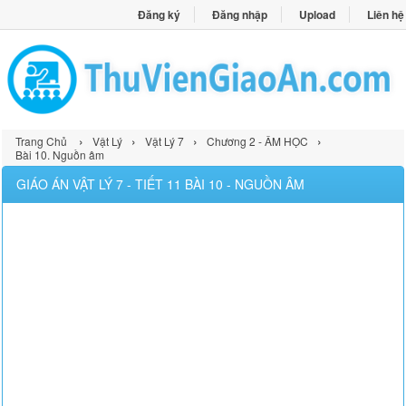
Đăng ký
Đăng nhập
Upload
Liên hệ
›
›
›
›
Trang Chủ
Vật Lý
Vật Lý 7
Chương 2 - ÂM HỌC
Bài 10. Nguồn âm
GIÁO ÁN VẬT LÝ 7 - TIẾT 11 BÀI 10 - NGUỒN ÂM