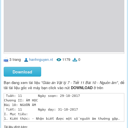
3 trang
hanhnguyen.nt
1179
0
Download
Bạn đang xem tài liệu
"Giáo án Vật lý 7 - Tiết 11 Bài 10 - Nguồn âm"
, để
tải tài liệu gốc về máy bạn click vào nút
DOWNLOAD
ở trên
 Tuần: 11	 Ngày soạn: 29-10-2017

Chương II: ÂM HỌC 

Bài 10: NGUỒN ÂM 

 Tiết: 11	 Ngày dạy: 31-10-2017	

I. Mục tiêu:

1. Kiến thức: - Nhận biết được một số nguồn âm thường gặp.

 - Nêu được nguồn âm là một vật dao động. 

Tài liệu đính kèm:
2. Kĩ năng: - Chỉ ra được vật dao động trong một số nguồn âm n