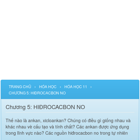
›
›
›
TRANG CHỦ
HÓA HỌC
HÓA HỌC 11
CHƯƠNG 5: HIĐROCACBON NO
Chương 5: HIĐROCACBON NO
Thế nào là ankan, xicloankan? Chúng có điều gì giống nhau và
khác nhau vè cấu tạo và tính chất? Các ankan được ứng dụng
trong lĩnh vực nào? Các nguồn hiđrocacbon no trong tự nhiên