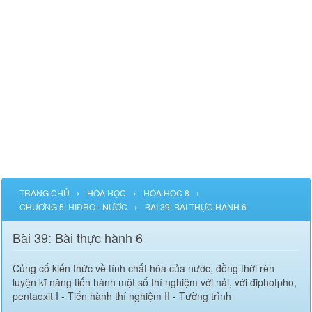
›
›
›
TRANG CHỦ
HÓA HỌC
HÓA HỌC 8
›
CHƯƠNG 5: HIĐRO - NƯỚC
BÀI 39: BÀI THỰC HÀNH 6
Bài 39: Bài thực hành 6
Củng cố kiến thức về tính chất hóa của nước, đồng thời rèn
luyện kĩ năng tiến hành một số thí nghiệm với nải, với điphotpho,
pentaoxit I - Tiến hành thí nghiệm II - Tường trình