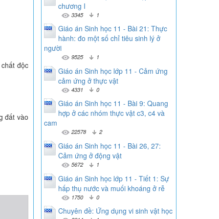
chương I
3345
1
Giáo án Sinh học 11 - Bài 21: Thực
hành: đo một số chỉ tiêu sinh lý ở
người
9525
1
c chất độc
Giáo án Sinh học lớp 11 - Cảm ứng
cảm ứng ở thực vật
4331
0
Giáo án Sinh học 11 - Bài 9: Quang
hợp ở các nhóm thực vật c3, c4 và
g đất vào
cam
22578
2
Giáo án Sinh học 11 - Bài 26, 27:
Cảm ứng ở động vật
5672
1
Giáo án Sinh học lớp 11 - Tiết 1: Sự
hấp thụ nước và muối khoáng ở rễ
1750
0
Chuyên đề: Ứng dụng vi sinh vật học