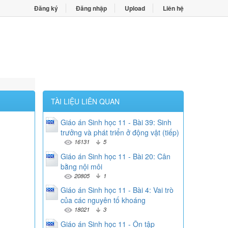
Đăng ký
Đăng nhập
Upload
Liên hệ
TÀI LIỆU LIÊN QUAN
Giáo án Sinh học 11 - Bài 39: Sinh
trưởng và phát triển ở động vật (tiếp)
16131
5
Giáo án Sinh học 11 - Bài 20: Cân
bằng nội môi
20805
1
Giáo án Sinh học 11 - Bài 4: Vai trò
của các nguyên tố khoáng
18021
3
Giáo án Sinh học 11 - Ôn tập