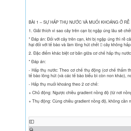
BÀI 1 – SỰ HẤP THỤ NƯỚC VÀ MUỐI KHOÁNG Ở RỄ
1. Giải thích vì sao cây trên cạn bị ngập úng lâu sẽ chế
* Đáp án: Đối với cây trên cạn, khi bị ngập úng thì rễ c
hại đối với tế bào và làm lông hút chết  cây không hấ
2. Đặc điểm khác biệt cơ bản giữa cơ chế hấp thụ nước
* Đáp án:
- Hấp thụ nước: Theo cơ chế thụ động (cơ chế thẩm th
tế bào lông hút (và các tế bào biểu bì còn non khác), n
- Hấp thụ muối khoáng theo 2 cơ chế:
+ Chủ động: Ngược chiều gradient nồng độ (từ nơi nồn
+ Thụ động: Cùng chiều gradient nồng độ, không cần n