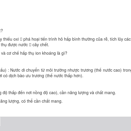
t?
ây thiếu oxi  phá hoại tiến trình hô hấp bình thường của rễ, tích lũy cá
p thụ được nước  cây chết.
 và cơ chế hấp thụ ion khoáng là gì?
ấu) : Nước di chuyển từ môi trường nhược trương (thế nước cao) tron
ơi có dịch bào ưu trương (thế nước thấp hơn).
g độ thấp đến nơi nồng độ cao), cần năng lượng và chất mang.
ăng lượng, có thể cần chất mang.