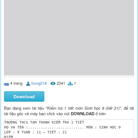
4 trang
trung218
2341
1
Download
Bạn đang xem tài liệu
"Kiểm tra 1 tiết môn Sinh học 9 (tiết 21)"
, để tải
tài liệu gốc về máy bạn click vào nút
DOWNLOAD
ở trên
TRƯỜNG THCS TAM THANH KIỂM TRA 1 TIẾT 

HỌ VÀ TÊN :.......................... MÔN : SINH HỌC 9

LỚP : 9 TUẦN : 11 – TIẾT : 21

ĐIỂM
