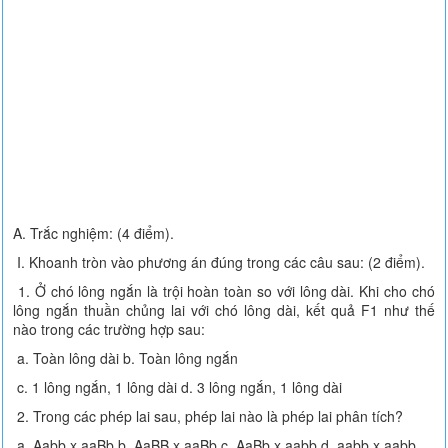
A. Trắc nghiệm: (4 điểm).
I. Khoanh tròn vào phương án đúng trong các câu sau: (2 điểm).
1. Ở chó lông ngắn là trội hoàn toàn so với lông dài. Khi cho chó
lông ngắn thuần chủng lai với chó lông dài, kết quả F1 như thế
nào trong các trường hợp sau:
a. Toàn lông dài b. Toàn lông ngắn
c. 1 lông ngắn, 1 lông dài d. 3 lông ngắn, 1 lông dài
2. Trong các phép lai sau, phép lai nào là phép lai phân tích?
a. Aabb x aaBb b. AaBB x aaBb c. AaBb x aabb d. aabb x aabb