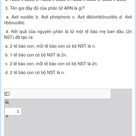
3. Tên gọi đầy đủ của phân tử ARN là gì?
a. Axit nuclêic b. Axit photphoric c. Axit đêôxiribônuclêic d. Axit
ribônuclêic
4. Kết quả của nguyên phân là từ một tế bào mẹ ban đầu (2n
NST) đã tạo ra:
a. 2 tế bào con, mỗi tế bào con có bộ NST là n.
b. 1 tế bào con có bộ NST là 2n.
c. 2 tế bào con, mỗi tế bào con có bộ NST là 2n.
d. 2 tế bào con có bộ NST là n.