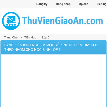
Đăng ký
Đăng nhập
Upload
Liên hệ
›
›
Trang Chủ
Tiểu Học
Lớp 5
SÁNG KIẾN KINH NGHIỆM MỘT SỐ KINH NGHIỆM DẠY HỌC
THEO NHÓM CHO HỌC SINH LỚP 5