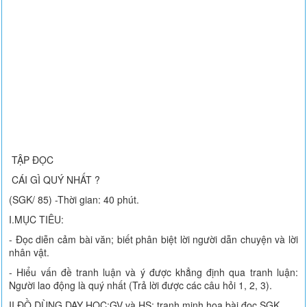
TẬP ĐỌC
CÁI GÌ QUÝ NHẤT ?
(SGK/ 85) -Thời gian: 40 phút.
I.MỤC TIÊU:
- Đọc diễn cảm bài văn; biết phân biệt lời người dẫn chuyện và lời
nhân vật.
- Hiểu vấn đề tranh luận và ý được khẳng định qua tranh luận:
Người lao động là quý nhất (Trả lời được các câu hỏi 1, 2, 3).
II.ĐỒ DÙNG DẠY HỌC:GV và HS: tranh minh hoạ bài đọc SGK.