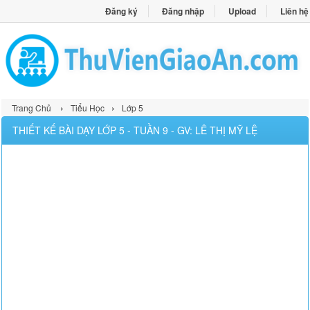
Đăng ký
Đăng nhập
Upload
Liên hệ
›
›
Trang Chủ
Tiểu Học
Lớp 5
THIẾT KẾ BÀI DẠY LỚP 5 - TUẦN 9 - GV: LÊ THỊ MỸ LỆ