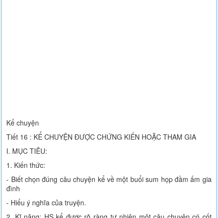
Kể chuyện
Tiết 16 : KỂ CHUYỆN ĐƯỢC CHỨNG KIẾN HOẶC THAM GIA
I. MỤC TIÊU:
1. Kiến thức:
- Biết chọn đúng câu chuyện kể về một buổi sum họp đầm ấm gia
đình
- Hiểu ý nghĩa của truyện.
2. Kĩ năng: HS kể được rõ ràng tự nhiên một câu chuyện có cốt