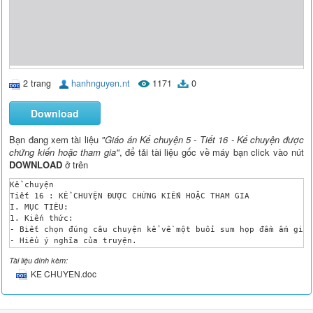
2 trang
hanhnguyen.nt
1171
0
Download
Bạn đang xem tài liệu
"Giáo án Kể chuyện 5 - Tiết 16 - Kể chuyện được
chứng kiến hoặc tham gia"
, để tải tài liệu gốc về máy bạn click vào nút
DOWNLOAD
ở trên
Kể chuyện

Tiết 16 : KỂ CHUYỆN ĐƯỢC CHỨNG KIẾN HOẶC THAM GIA 

I. MỤC TIÊU: 

1. Kiến thức:	

- Biết chọn đúng câu chuyện kể về một buổi sum họp đầm ấm gia đ
- Hiểu ý nghĩa của truyện.

2. Kĩ năng: HS kể được rõ ràng tự nhiên một câu chuyện có cốt 
Tài liệu đính kèm:
3. Thái độ: Giáo dục HS có ý thức đem lại hạnh phúc cho một gi
KE CHUYEN.doc
* Nội dung tích hợp : HCM, KNS (Khai thác nội dung gián tiếp)

II. MỤC TIÊU GIÁO DỤC KĨ NĂNG SỐNG:

1. KN giao tiếp tự nhận thức: HS hiểu được gia đình có 1 buổi 
2. KN xác định giá trị: Nhận biết được niềm vui, hạnh phúc khi