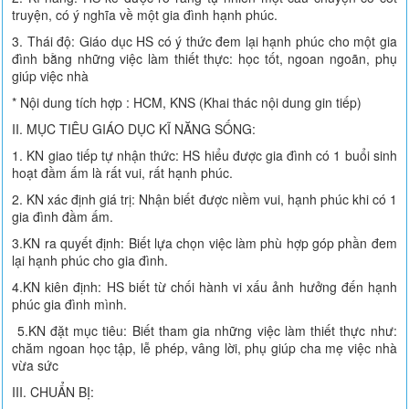
truyện, có ý nghĩa về một gia đình hạnh phúc.
3. Thái độ: Giáo dục HS có ý thức đem lại hạnh phúc cho một gia
đình bằng những việc làm thiết thực: học tốt, ngoan ngoãn, phụ
giúp việc nhà
* Nội dung tích hợp : HCM, KNS (Khai thác nội dung gin tiếp)
II. MỤC TIÊU GIÁO DỤC KĨ NĂNG SỐNG:
1. KN giao tiếp tự nhận thức: HS hiểu được gia đình có 1 buổi sinh
hoạt đầm ấm là rất vui, rất hạnh phúc.
2. KN xác định giá trị: Nhận biết được niềm vui, hạnh phúc khi có 1
gia đình đầm ấm.
3.KN ra quyết định: Biết lựa chọn việc làm phù hợp góp phần đem
lại hạnh phúc cho gia đình.
4.KN kiên định: HS biết từ chối hành vi xấu ảnh hưởng đến hạnh
phúc gia đình mình.
5.KN đặt mục tiêu: Biết tham gia những việc làm thiết thực như:
chăm ngoan học tập, lễ phép, vâng lời, phụ giúp cha mẹ việc nhà
vừa sức
III. CHUẨN BỊ: