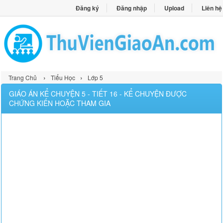
Đăng ký
Đăng nhập
Upload
Liên hệ
›
›
Trang Chủ
Tiểu Học
Lớp 5
GIÁO ÁN KỂ CHUYỆN 5 - TIẾT 16 - KỂ CHUYỆN ĐƯỢC
CHỨNG KIẾN HOẶC THAM GIA