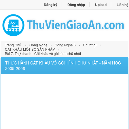
Đăng ký
Đăng nhập
Upload
Liên hệ
›
›
›
›
Trang Chủ
Công Nghệ
Công Nghệ 6
Chương I
›
CẮT KHÂU MỘT SỐ SẢN PHẨM
Bài 7. Thực hành - Cắt khâu vỏ gối hình chữ nhật
THỰC HÀNH CẮT KHÂU VỎ GỐI HÌNH CHỮ NHẬT - NĂM HỌC
2005-2006