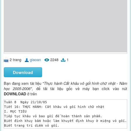
2 trang
giaoan
2248
1
Download
Bạn đang xem tài liệu
"Thực hành Cắt khâu vỏ gối hình chữ nhật - Năm
học 2005-2006"
, để tải tài liệu gốc về máy bạn click vào nút
DOWNLOAD
ở trên
Tuần 8	Ngày 21/10/05	

Tiết 16: THỰC HÀNH: Cắt khâu vỏ gối hình chữ nhật

I. MỤC TIÊU

Tiếp tục khâu vỏ bao gối để hoàn thành sản phẩm.

Biết đính khuy bấm hoặc làm khuyết định khuy ở miệng vỏ gối.

Biết trang trí diềm vỏ gối.

II. CHUẨN BỊ 
