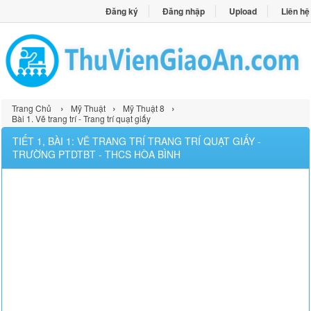
Đăng ký
Đăng nhập
Upload
Liên hệ
›
›
›
Trang Chủ
Mỹ Thuật
Mỹ Thuật 8
Bài 1. Vẽ trang trí - Trang trí quạt giấy
TIẾT 1, BÀI 1: VẼ TRANG TRÍ TRANG TRÍ QUẠT GIẤY -
TRƯỜNG PTDTBT - THCS HÒA BÌNH