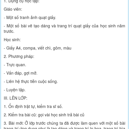
1. Dụng cụ học tập:
Giáo viên:
- Một số tranh ảnh quạt giấy.
- Một số bài vẽ tạo dáng và trang trí quạt giấy của học sinh năm
trước.
Học sinh:
- Giấy A4, compa, viết chì, gôm, màu
2. Phương pháp:
- Trực quan.
- Vấn đáp, gợi mở.
- Liên hệ thực tiễn cuộc sống.
- Luyện tập.
III. LÊN LỚP:
1. Ổn định trật tự, kiểm tra sĩ số.
2. Kiểm tra bài cũ: gọi vài học sinh trả bài củ
3. Bài mới: Ở lớp trước chúng ta đã được làm quen với một số bài
trang trí ứng dụng như là tạo dáng và trang trí lọ hoa, trang trí bìa