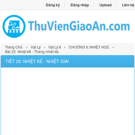
Đăng ký
Đăng nhập
Upload
Liên hệ
›
›
›
›
Trang Chủ
Vật Lý
Vật Lý 6
CHƯƠNG II: NHIỆT HỌC
Bài 22. Nhiệt kế - Thang nhiệt độ
TIẾT 25: NHIỆT KẾ - NHIỆT GIAI