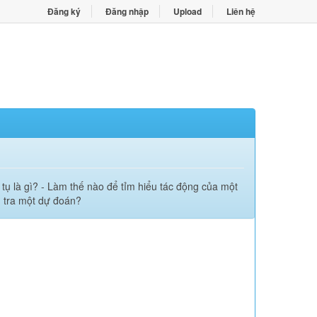
Đăng ký
Đăng nhập
Upload
Liên hệ
tụ là gì? - Làm thế nào để tỉm hiểu tác động của một
m tra một dự đoán?