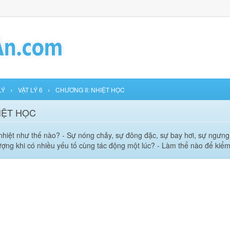
›
›
LÝ
VẬT LÝ 6
CHƯƠNG II: NHIỆT HỌC
IỆT HỌC
 nhiệt như thế nào? - Sự nóng chảy, sự đông đặc, sự bay hơi, sự ngưng 
tượng khi có nhiều yếu tố cùng tác động một lúc? - Làm thể nào để kiể