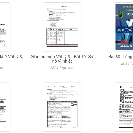
kì 2 Vật lý 6,
Giáo án môn Vật lý 6 - Bài 19: Sự
Bài 30: Tổng
nở vì nhiệt
2044 l
em
3681 lượt xem