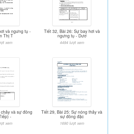
hơi và ngưng tụ -
Tiết 32, Bài 26: Sự bay hơi và
n Thị T
ngưng tụ - Dươ
ượt xem
4494 lượt xem
g chảy và sự đông
Tiết 29, Bài 25: Sự nóng thảy và
Tiếp) -
sự đông đặc
ượt xem
1690 lượt xem