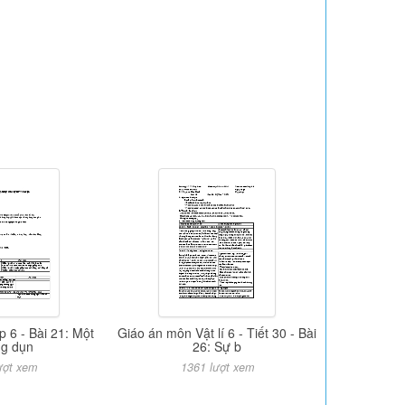
ớp 6 - Bài 21: Một
Giáo án môn Vật lí 6 - Tiết 30 - Bài
ng dụn
26: Sự b
ượt xem
1361 lượt xem