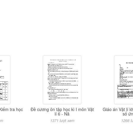
 Kiểm tra học
Đề cương ôn tập học kì I môn Vật
Giáo án Vật lí l
lí 6 - Nă
số ứ
em
1371 lượt xem
1266 l