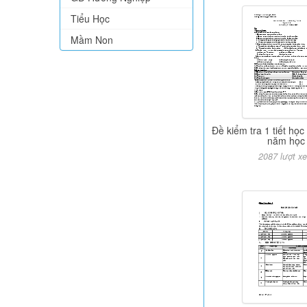
Tiểu Học
Mầm Non
Đề kiểm tra 1 tiết học 
năm học
2087 lượt x