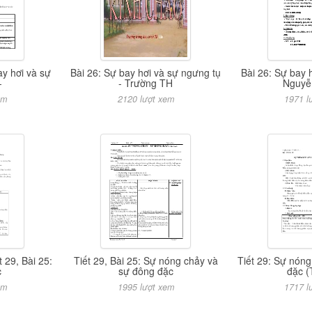
ay hơi và sự
Bài 26: Sự bay hơi và sự ngưng tụ
Bài 26: Sự bay 
-
- Trường TH
Nguyễ
em
2120 lượt xem
1971 l
t 29, Bài 25:
Tiết 29, Bài 25: Sự nóng chảy và
Tiết 29: Sự nón
c
sự đông đặc
đặc (
em
1995 lượt xem
1717 l