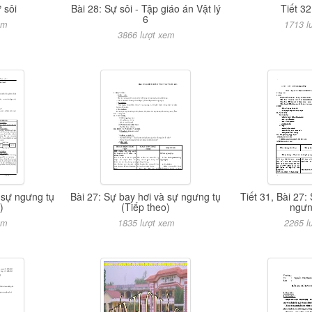
 sôi
Bài 28: Sự sôi - Tập giáo án Vật lý
Tiết 32
6
em
1713 l
3866 lượt xem
 sự ngưng tụ
Bài 27: Sự bay hơi và sự ngưng tụ
Tiết 31, Bài 27:
)
(Tiếp theo)
ngưn
em
1835 lượt xem
2265 l