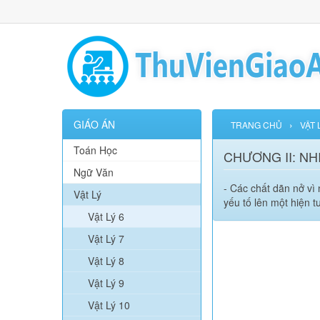
GIÁO ÁN
›
TRANG CHỦ
VẬT 
Toán Học
CHƯƠNG II: NH
Ngữ Văn
- Các chất dãn nở vì
Vật Lý
yếu tố lên một hiện 
Vật Lý 6
Vật Lý 7
Vật Lý 8
Vật Lý 9
Vật Lý 10