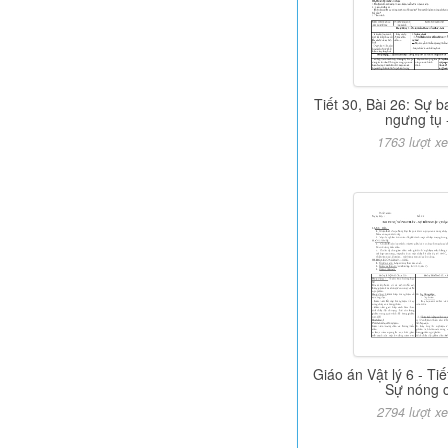
Tiết 30, Bài 26: Sự b
ngưng tụ 
1763 lượt x
Giáo án Vật lý 6 - Tiế
Sự nóng 
2794 lượt x