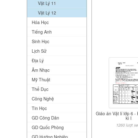
Vật Lý 11
Vật Lý 12
Hóa Học
Tiếng Anh
Sinh Học
Lịch Sử
Địa Lý
Âm Nhạc
Mỹ Thuật
Thể Dục
Công Nghệ
Tin Học
Giáo án Vật lí lớp 6 -
GD Công Dân
kì I
1260 lượt x
GD Quốc Phòng
GD Hướng Nghiệp