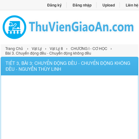
Đăng ký
Đăng nhập
Upload
Liên hệ
›
›
›
›
Trang Chủ
Vật Lý
Vật Lý 8
CHƯƠNG I - CƠ HỌC
Bài 3. Chuyển động đều - Chuyển động không đều
TIẾT 3, BÀI 3: CHUYỂN ĐỘNG ĐỀU - CHUYỂN ĐỘNG KHÔNG
ĐỀU - NGUYỄN THÙY LINH