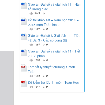
Giáo án Đại số và giải tích 11 - Hàm
số lượng giác
3443
1
Đề thi khảo sát – Năm học 2014 –
2015 môn Toán lớp 9
1321
0
Giáo án Đại số & Giải tích 11 - Tiết
42 Bài 3 - Cấp số cộng (tt)
1467
0
Giáo án Đại số và giải tích 11 - Tiết
73: Vi phân
1380
0
Tóm tắt lý thuyết chương 1 môn
Toán
1364
0
Đề kiểm tra lớp 11 môn: Toán Học
1441
0