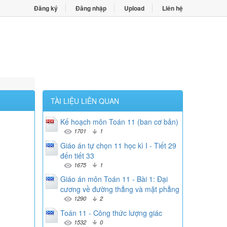
Đăng ký
Đăng nhập
Upload
Liên hệ
TÀI LIỆU LIÊN QUAN
Kế hoạch môn Toán 11 (ban cơ bản)
1701
1
Giáo án tự chọn 11 học kì I - Tiết 29
đến tiết 33
1675
1
Giáo án môn Toán 11 - Bài 1: Đại
cương về đường thẳng và mặt phẳng
1290
2
Toán 11 - Công thức lượng giác
1532
0