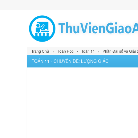
›
›
›
Trang Chủ
Toán Học
Toán 11
Phần Đại số và Giải t
TOÁN 11 - CHUYÊN ĐỀ: LƯỢNG GIÁC