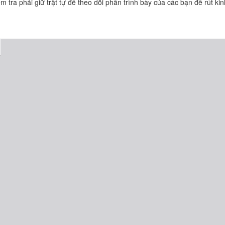
m tra phải giữ trật tự để theo dõi phần trình bày của các bạn để rút k