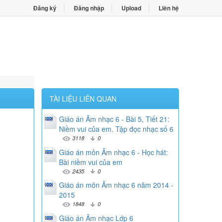
Đăng ký
Đăng nhập
Upload
Liên hệ
TÀI LIỆU LIÊN QUAN
Giáo án Âm nhạc 6 - Bài 5, Tiết 21:
Niềm vui của em. Tập đọc nhạc số 6
3118
0
Giáo án môn Âm nhạc 6 - Học hát:
Bài niềm vui của em
2435
0
Giáo án môn Âm nhạc 6 năm 2014 -
2015
1848
0
Giáo án Âm nhạc Lớp 6