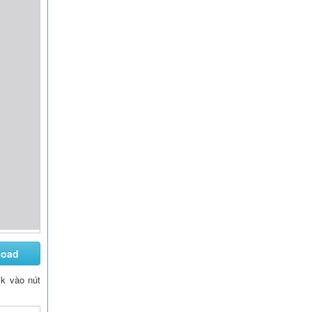
load
ck vào nút