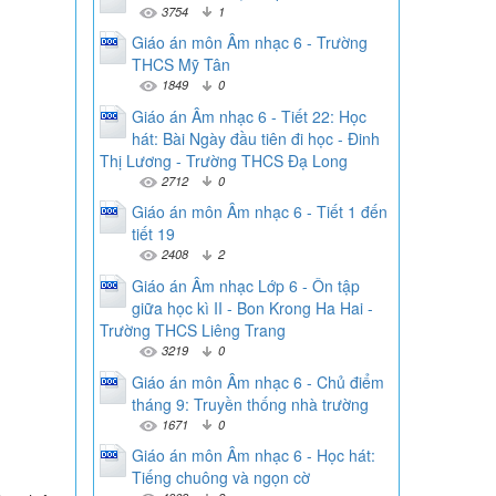
3754
1
Giáo án môn Âm nhạc 6 - Trường
THCS Mỹ Tân
1849
0
Giáo án Âm nhạc 6 - Tiết 22: Học
hát: Bài Ngày đầu tiên đi học - Đinh
Thị Lương - Trường THCS Đạ Long
2712
0
Giáo án môn Âm nhạc 6 - Tiết 1 đến
tiết 19
2408
2
Giáo án Âm nhạc Lớp 6 - Ôn tập
giữa học kì II - Bon Krong Ha Hai -
Trường THCS Liêng Trang
3219
0
Giáo án môn Âm nhạc 6 - Chủ điểm
tháng 9: Truyền thống nhà trường
1671
0
Giáo án môn Âm nhạc 6 - Học hát:
Tiếng chuông và ngọn cờ