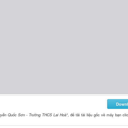
Down
uyễn Quốc Sơn - Trường THCS Lai Hoà"
, để tải tài liệu gốc về máy bạn cli