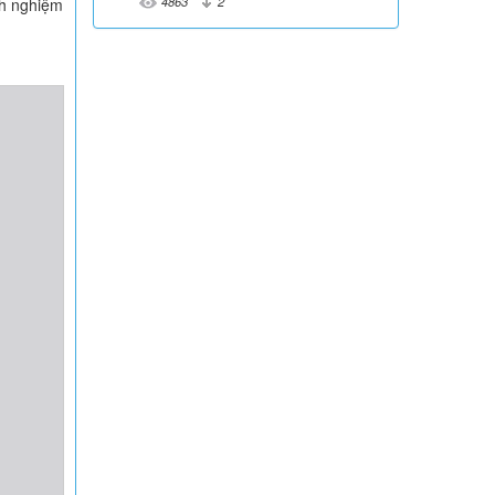
4863
2
inh nghiệm