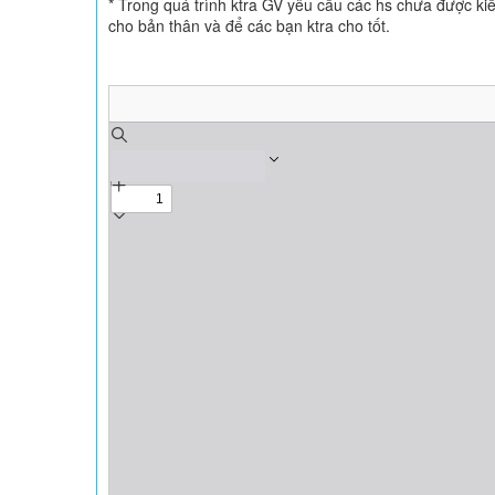
* Trong quá trình ktra GV yêu cầu các hs chưa được kiể
cho bản thân và để các bạn ktra cho tốt.