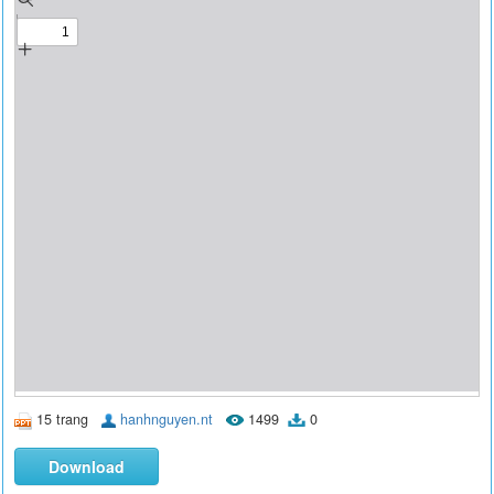
15 trang
hanhnguyen.nt
1499
0
Download