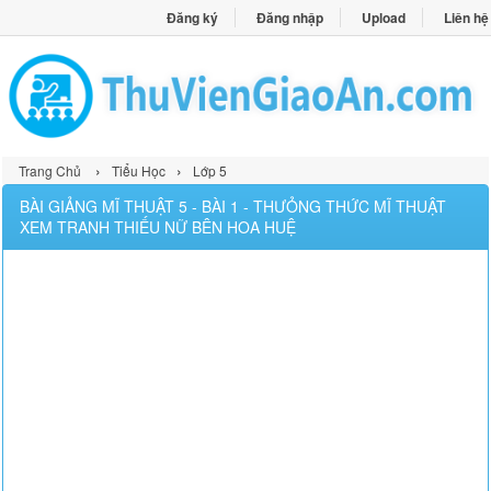
Đăng ký
Đăng nhập
Upload
Liên hệ
›
›
Trang Chủ
Tiểu Học
Lớp 5
BÀI GIẢNG MĨ THUẬT 5 - BÀI 1 - THƯỎNG THỨC MĨ THUẬT
XEM TRANH THIẾU NỮ BÊN HOA HUỆ