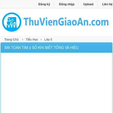
Đăng ký
Đăng nhập
Upload
Liên hệ
›
›
Trang Chủ
Tiểu Học
Lớp 5
BÀI TOÁN TÌM 2 SỐ KHI BIẾT TỔNG VÀ HIỆU