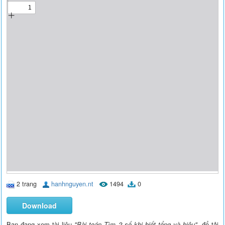
2 trang
hanhnguyen.nt
1494
0
Download
Bạn đang xem tài liệu
"Bài toán Tìm 2 số khi biết tổng và hiệu"
, để tải