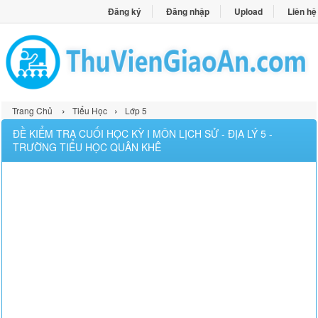
Đăng ký
Đăng nhập
Upload
Liên hệ
›
›
Trang Chủ
Tiểu Học
Lớp 5
ĐỀ KIỂM TRA CUỐI HỌC KỲ I MÔN LỊCH SỬ - ĐỊA LÝ 5 -
TRƯỜNG TIỂU HỌC QUÂN KHÊ