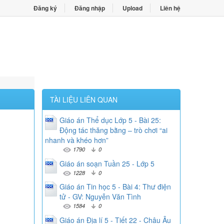
Đăng ký
Đăng nhập
Upload
Liên hệ
TÀI LIỆU LIÊN QUAN
Giáo án Thể dục Lớp 5 - Bài 25:
Động tác thăng bằng – trò chơi “ai
nhanh và khéo hơn”
1790
0
Giáo án soạn Tuần 25 - Lớp 5
1228
0
Giáo án Tin học 5 - Bài 4: Thư điện
tử - GV: Nguyễn Văn Tình
1584
0
Giáo án Địa lí 5 - Tiết 22 - Châu Âu