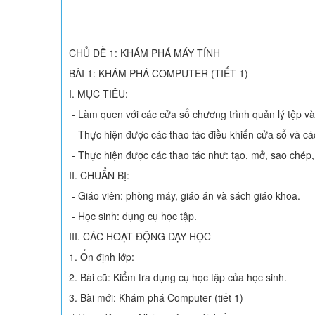
CHỦ ĐỀ 1: KHÁM PHÁ MÁY TÍNH
BÀI 1: KHÁM PHÁ COMPUTER (TIẾT 1)
I. MỤC TIÊU:
- Làm quen với các cửa sổ chương trình quản lý tệp và
- Thực hiện được các thao tác điều khiển cửa sổ và cá
- Thực hiện được các thao tác như: tạo, mở, sao chép, 
II. CHUẨN BỊ:
- Giáo viên: phòng máy, giáo án và sách giáo khoa.
- Học sinh: dụng cụ học tập.
III. CÁC HOẠT ĐỘNG DẠY HỌC
1. Ổn định lớp:
2. Bài cũ: Kiểm tra dụng cụ học tập của học sinh.
3. Bài mới: Khám phá Computer (tiết 1)