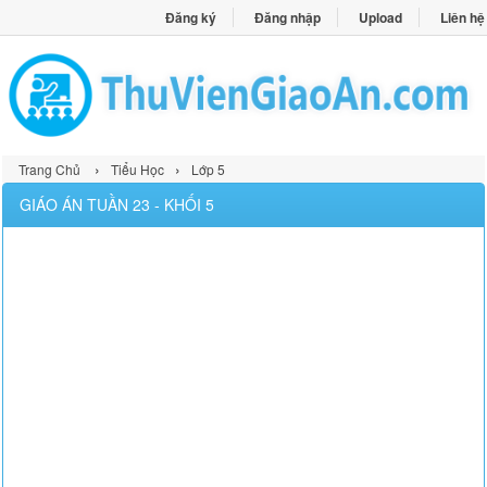
Đăng ký
Đăng nhập
Upload
Liên hệ
›
›
Trang Chủ
Tiểu Học
Lớp 5
GIÁO ÁN TUẦN 23 - KHỐI 5