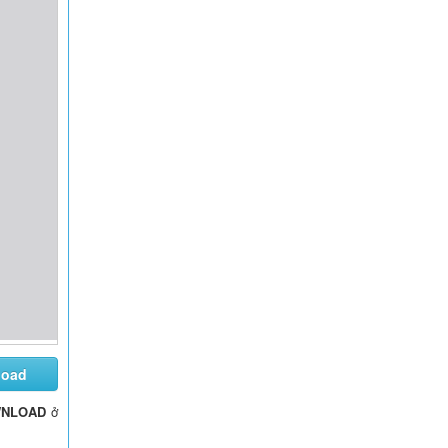
load
NLOAD
ở