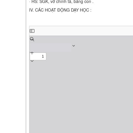
· HS: SGK, vở chính tả, bảng con .
IV. CÁC HOẠT ĐỘNG DẠY HỌC :