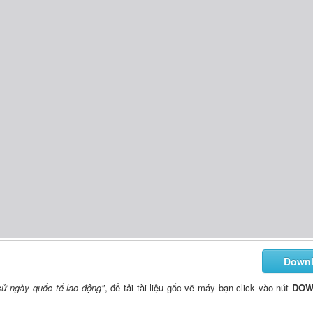
Down
 sử ngày quốc tế lao động"
, để tải tài liệu gốc về máy bạn click vào nút
DOW