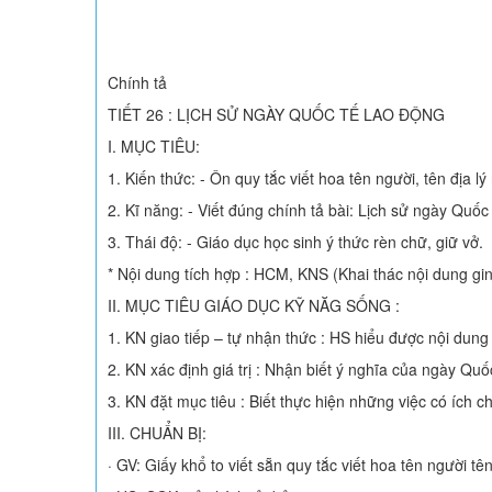
Chính tả
TIẾT 26 : LỊCH SỬ NGÀY QUỐC TẾ LAO ĐỘNG
I. MỤC TIÊU:
1. Kiến thức: - Ôn quy tắc viết hoa tên người, tên địa l
2. Kĩ năng: - Viết đúng chính tả bài: Lịch sử ngày Quốc
3. Thái độ: - Giáo dục học sinh ý thức rèn chữ, giữ vở.
* Nội dung tích hợp : HCM, KNS (Khai thác nội dung gin
II. MỤC TIÊU GIÁO DỤC KỸ NĂG SỐNG :
1. KN giao tiếp – tự nhận thức : HS hiểu được nội dung
2. KN xác định giá trị : Nhận biết ý nghĩa của ngày Quốc 
3. KN đặt mục tiêu : Biết thực hiện những việc có ích ch
III. CHUẨN BỊ:
· GV: Giấy khổ to viết sẵn quy tắc viết hoa tên người t