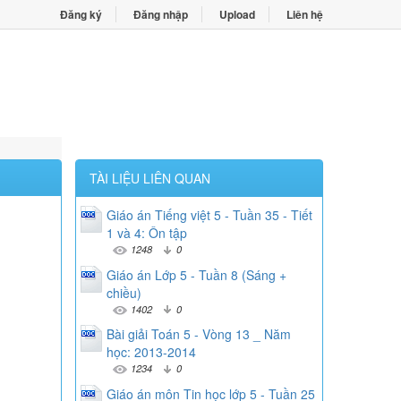
Đăng ký
Đăng nhập
Upload
Liên hệ
TÀI LIỆU LIÊN QUAN
Giáo án Tiếng việt 5 - Tuần 35 - Tiết
1 và 4: Ôn tập
1248
0
Giáo án Lớp 5 - Tuần 8 (Sáng +
chiều)
1402
0
Bài giải Toán 5 - Vòng 13 _ Năm
học: 2013-2014
1234
0
Giáo án môn Tin học lớp 5 - Tuần 25