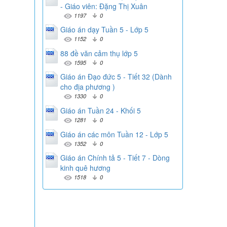
- Giáo viên: Đặng Thị Xuân
1197
0
Giáo án dạy Tuần 5 - Lớp 5
1152
0
88 đề văn cảm thụ lớp 5
1595
0
Giáo án Đạo đức 5 - Tiết 32 (Dành
cho địa phương )
1330
0
Giáo án Tuần 24 - Khối 5
1281
0
Giáo án các môn Tuần 12 - Lớp 5
1352
0
Giáo án Chính tả 5 - Tiết 7 - Dòng
kinh quê hương
1518
0