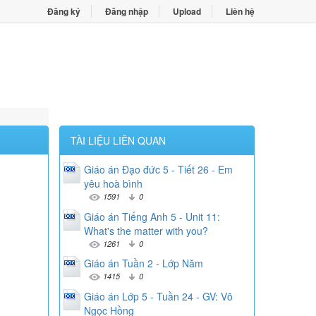
Đăng ký
Đăng nhập
Upload
Liên hệ
TÀI LIỆU LIÊN QUAN
Giáo án Đạo đức 5 - Tiết 26 - Em
yêu hoà bình
1591
0
Giáo án Tiếng Anh 5 - Unit 11:
What's the matter with you?
1261
0
Giáo án Tuần 2 - Lớp Năm
1415
0
Giáo án Lớp 5 - Tuần 24 - GV: Võ
Ngọc Hồng