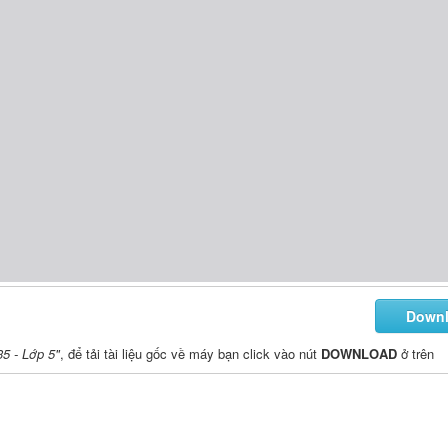
Down
5 - Lớp 5"
, để tải tài liệu gốc về máy bạn click vào nút
DOWNLOAD
ở trên