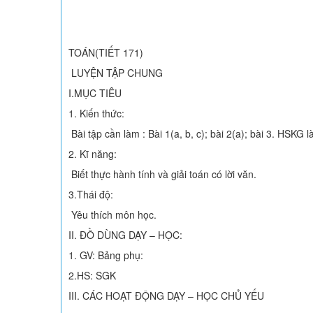
TOÁN(TIẾT 171)
LUYỆN TẬP CHUNG
I.MỤC TIÊU
1. Kiến thức:
Bài tập cần làm : Bài 1(a, b, c); bài 2(a); bài 3. HSKG l
2. Kĩ năng:
Biết thực hành tính và giải toán có lời văn.
3.Thái độ:
Yêu thích môn học.
II. ĐỒ DÙNG DẠY – HỌC:
1. GV: Bảng phụ:
2.HS: SGK
III. CÁC HOẠT ĐỘNG DẠY – HỌC CHỦ YẾU