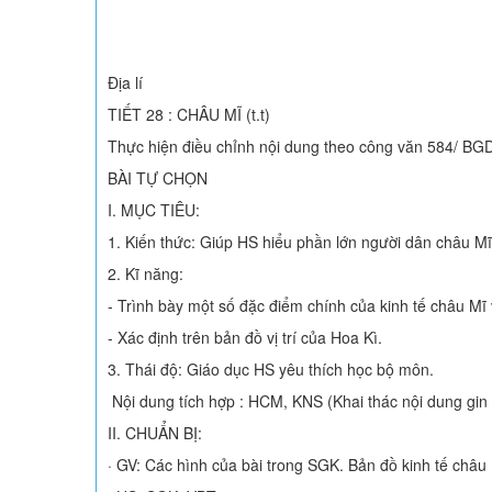
Địa lí
TIẾT 28 : CHÂU MĨ (t.t)
Thực hiện điều chỉnh nội dung theo công văn 584/ B
BÀI TỰ CHỌN
I. MỤC TIÊU:
1. Kiến thức: Giúp HS hiểu phần lớn người dân châu Mĩ
2. Kĩ năng:
- Trình bày một số đặc điểm chính của kinh tế châu Mĩ
- Xác định trên bản đồ vị trí của Hoa Kì.
3. Thái độ: Giáo dục HS yêu thích học bộ môn.
Nội dung tích hợp : HCM, KNS (Khai thác nội dung gin 
II. CHUẨN BỊ:
· GV: Các hình của bài trong SGK. Bản đồ kinh tế châu 