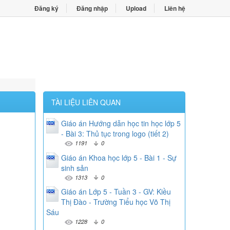
Đăng ký
Đăng nhập
Upload
Liên hệ
TÀI LIỆU LIÊN QUAN
Giáo án Hướng dẫn học tin học lớp 5
- Bài 3: Thủ tục trong logo (tiết 2)
1191
0
Giáo án Khoa học lớp 5 - Bài 1 - Sự
sinh sản
1313
0
Giáo án Lớp 5 - Tuần 3 - GV: Kiều
Thị Đào - Trường Tiểu học Võ Thị
Sáu
1228
0