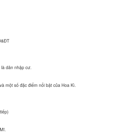
GD&ĐT
 là dân nhập cư.
 và một số đặc điểm nổi bật của Hoa Kì.
tiếp)
Mĩ.