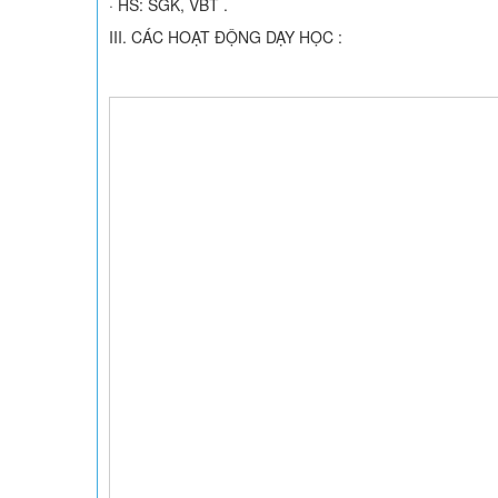
· HS: SGK, VBT .
III. CÁC HOẠT ĐỘNG DẠY HỌC :