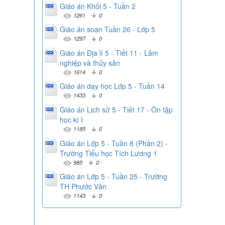
Giáo án Khối 5 - Tuần 2
1261
0
Giáo án soạn Tuần 26 - Lớp 5
1297
0
Giáo án Địa lí 5 - Tiết 11 - Lâm
nghiệp và thủy sản
1614
0
Giáo án dạy học Lớp 5 - Tuần 14
1433
0
Giáo án Lịch sử 5 - Tiết 17 - Ôn tập
học kì I
1185
0
Giáo án Lớp 5 - Tuần 8 (Phần 2) -
Trường Tiểu học Tích Lương 1
985
0
Giáo án Lớp 5 - Tuần 25 - Trường
TH Phước Vân
1143
0