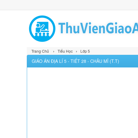
›
›
Trang Chủ
Tiểu Học
Lớp 5
GIÁO ÁN ĐỊA LÍ 5 - TIẾT 28 - CHÂU MĨ (T.T)