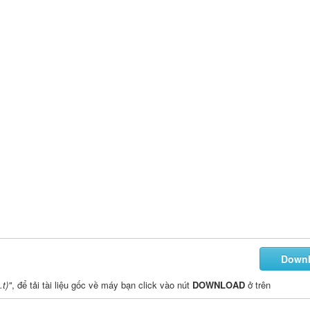
Down
.t)"
, để tải tài liệu gốc về máy bạn click vào nút
DOWNLOAD
ở trên