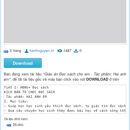
3 trang
hanhnguyen.nt
1487
0
Download
Bạn đang xem tài liệu
"Giáo án Đọc sách cho em - Tác phẩm: Hai anh
em"
, để tải tài liệu gốc về máy bạn click vào nút
DOWNLOAD
ở trên
Tiết 2: HĐNG+ Đọc sách 

KỊCH BẢN TỔ CHỨC ĐỌC SÁCH

 Tác phẩm: HAI ANH EM

I. Mục tiêu:

- Giúp học học sinh yêu thích đọc sách, tự giác tìm đọc sách.

- Qua câu chuyện học sinh thấy được bài học về cách sống tốt ở
- Giáo dục học sinh biết chăm chỉ lao động, biết giúp đỡ mọi n
Tài liệu đính kèm:
II. Chuẩn bị: 

26.doc
- Chuẩn bị địa điểm: Lớp học

- Lựa chọn đối tượng tham gia: Học sinh lớp 3
