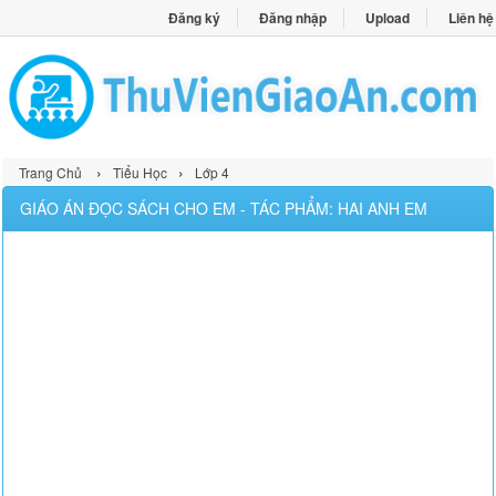
Đăng ký
Đăng nhập
Upload
Liên hệ
›
›
Trang Chủ
Tiểu Học
Lớp 4
GIÁO ÁN ĐỌC SÁCH CHO EM - TÁC PHẨM: HAI ANH EM