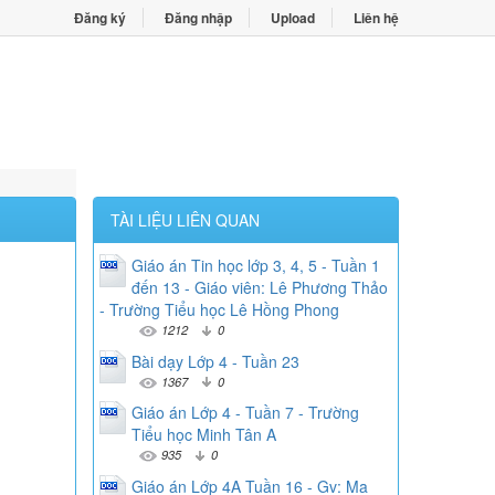
Đăng ký
Đăng nhập
Upload
Liên hệ
TÀI LIỆU LIÊN QUAN
Giáo án Tin học lớp 3, 4, 5 - Tuần 1
đến 13 - Giáo viên: Lê Phương Thảo
- Trường Tiểu học Lê Hồng Phong
1212
0
Bài dạy Lớp 4 - Tuần 23
1367
0
Giáo án Lớp 4 - Tuần 7 - Trường
Tiểu học Minh Tân A
935
0
Giáo án Lớp 4A Tuần 16 - Gv: Ma