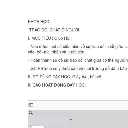
KHOA HỌC
TRAO ĐỔI CHẤT Ở NGƯỜI
I. MỤC TIÊU : Giúp HS :
- Nêu được một số biểu hiện về sự trao đổi chất giữa cơ 
các- bô- níc, phân và nước tiểu.
- Hoàn thành sơ đồ sự trao đổi chất giữa cơ thể người v
- GD HS luôn có ý thức bảo vệ môi trường để đảm bảo
II. ĐỒ DÙNG DẠY HỌC: Giấy A4 , bút vẽ.
III.CÁC HOẠT ĐỘNG DẠY HỌC: