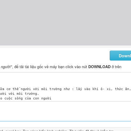
Down
 người"
, để tải tài liệu gốc về máy bạn click vào nút
DOWNLOAD
ở trên
ữa cơ thể người với môi trường như : lấy vào khí ô- xi, thức ăn,
ười với môi trường.

o cuộc sống của con người

ược? 
