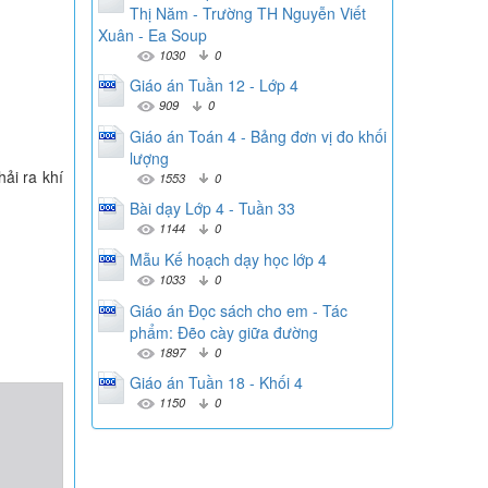
Thị Năm - Trường TH Nguyễn Viết
Xuân - Ea Soup
1030
0
Giáo án Tuần 12 - Lớp 4
909
0
Giáo án Toán 4 - Bảng đơn vị đo khối
lượng
hải ra khí
1553
0
Bài dạy Lớp 4 - Tuần 33
1144
0
Mẫu Kế hoạch dạy học lớp 4
1033
0
Giáo án Đọc sách cho em - Tác
phẩm: Đẽo cày giữa đường
1897
0
Giáo án Tuần 18 - Khối 4
1150
0