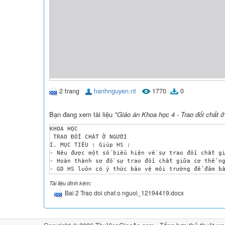
2 trang
hanhnguyen.nt
1770
0
Bạn đang xem tài liệu
"Giáo án Khoa học 4 - Trao đổi chất ở
KHOA HỌC

 TRAO ĐỔI CHẤT Ở NGƯỜI

I. MỤC TIÊU : Giúp HS :

- Nêu được một số biểu hiện về sự trao đổi chất gi
- Hoàn thành sơ đồ sự trao đổi chất giữa cơ thể ng
- GD HS luôn có ý thức bảo vệ môi trường để đảm bả
II. ĐỒ DÙNG DẠY HỌC: Giấy A4 , bút vẽ.

Tài liệu đính kèm:
III.CÁC HOẠT ĐỘNG DẠY HỌC:

Bai 2 Trao doi chat o nguoi_12194419.docx
Hoạt động của thầy

Hoạt động của trò

 A. KT bài cũ (5p) 

 - Nêu những nhu cầu tối thiểu để con người sống đ
 - Nhận xét, cho điểm.
