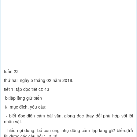
tuần 22
thứ hai, ngày 5 tháng 02 năm 2018.
tiết 1: tập đọc tiết ct: 43
bi:lập làng giữ biển
i/. mục đích, yêu cầu:
- biết đọc diễn cảm bài văn, giọng đọc thay đổi phù hợp với lời
nhân vật.
- hiểu nội dung: bố con ông nhụ dũng cảm lập làng giữ biển.(trả
lời được các câu hỏi 1, 2, 3).