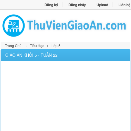
Đăng ký
Đăng nhập
Upload
Liên hệ
›
›
Trang Chủ
Tiểu Học
Lớp 5
GIÁO ÁN KHỐI 5 - TUẦN 22