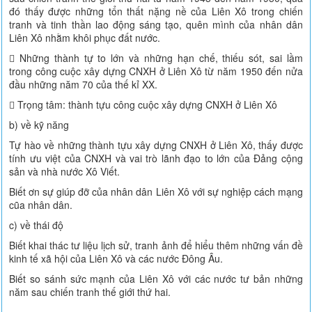
đó thấy được những tổn thất nặng nề của Liên Xô trong chiến
tranh và tinh thần lao động sáng tạo, quên mình của nhân dân
Liên Xô nhằm khôi phục đất nước.
 Những thành tự to lớn và những hạn chế, thiếu sót, sai lầm
trong công cuộc xây dựng CNXH ở Liên Xô từ năm 1950 đến nửa
đầu những năm 70 của thế kỉ XX.
 Trọng tâm: thành tựu công cuộc xây dựng CNXH ở Liên Xô
b) về kỹ năng
Tự hào về những thành tựu xây dựng CNXH ở Liên Xô, thấy được
tính ưu việt của CNXH và vai trò lãnh đạo to lớn của Đảng cộng
sản và nhà nước Xô Viết.
Biết ơn sự giúp đỡ của nhân dân Liên Xô với sự nghiệp cách mạng
cũa nhân dân.
c) về thái độ
Biết khai thác tư liệu lịch sử, tranh ảnh để hiểu thêm những vấn đề
kinh tế xã hội của Liên Xô và các nước Đông Âu.
Biết so sánh sức mạnh của Liên Xô với các nước tư bản những
năm sau chiến tranh thế giới thứ hai.