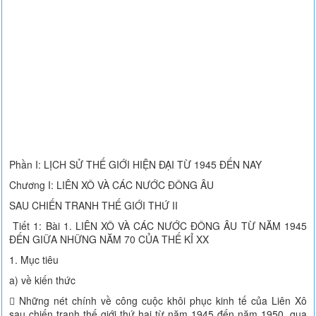
Phần I: LỊCH SỬ THẾ GIỚI HIỆN ĐẠI TỪ 1945 ĐẾN NAY
Chương I: LIÊN XÔ VÀ CÁC NƯỚC ĐÔNG ÂU
SAU CHIẾN TRANH THẾ GIỚI THỨ II
Tiết 1: Bài 1. LIÊN XÔ VÀ CÁC NƯỚC ĐÔNG ÂU TỪ NĂM 1945
ĐẾN GIỮA NHỮNG NĂM 70 CỦA THẾ KỈ XX
1. Mục tiêu
a) về kiến thức
 Những nét chính về công cuộc khôi phục kinh tế của Liên Xô
sau chiến tranh thế giới thứ hai từ năm 1945 đến năm 1950, qua