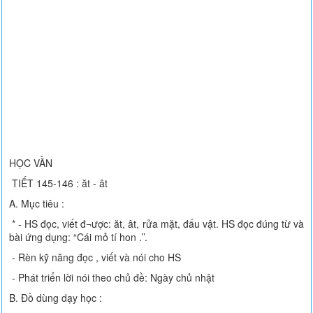
HỌC VẦN
TIẾT 145-146 : ăt - ât
A. Mục tiêu :
* - HS đọc, viết đ¬ược: ăt, ât, rửa mặt, đấu vật. HS đọc đúng từ và
bài ứng dụng: “Cái mỏ tí hon .’’.
- Rèn kỹ năng đọc , viết và nói cho HS
- Phát triển lời nói theo chủ đề: Ngày chủ nhật
B. Đồ dùng dạy học :