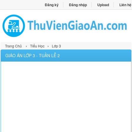
Đăng ký
Đăng nhập
Upload
Liên hệ
›
›
Trang Chủ
Tiểu Học
Lớp 3
GIÁO ÁN LỚP 3 - TUẦN LỄ 2