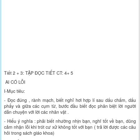
Tiết 2 + 3: TẬP ĐỌC TIẾT CT: 4+ 5
AI CÓ LỖI
I-Mục tiêu:
- Đọc đúng , rành mạch, biết nghỉ hơi hợp lí sau dấu chấm, dấu
phẩy và giữa các cụm từ, bước đầu biết đọc phân biệt lời người
dẫn chuyện với lời các nhân vật .
- Hiểu ý nghĩa : phải biết nhường nhịn bạn, nghĩ tốt về bạn, dũng
cảm nhận lỗi khi trót cư xử không tốt với bạn ( trả lời được các câu
hỏi trong sách giáo khoa)