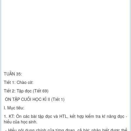
TUẦN 35:
Tiết 1: Chào cờ:
Tiết 2: Tập đọc (Tiết 69)
ÔN TẬP CUỐI HỌC KÌ II (Tiết 1)
I. Mục tiêu:
1. KT: Ôn các bài tập đọc và HTL, kết hợp kiểm tra kĩ năng đọc -
hiểu của học sinh.
- Hiểu nội dung chính của từng đoạn, cả bài; nhận biết được thể