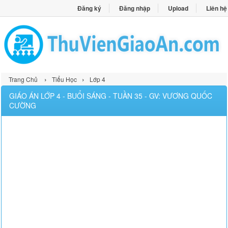
Đăng ký
Đăng nhập
Upload
Liên hệ
›
›
Trang Chủ
Tiểu Học
Lớp 4
GIÁO ÁN LỚP 4 - BUỔI SÁNG - TUẦN 35 - GV: VƯƠNG QUỐC
CƯỜNG