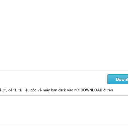
Down
ều)"
, để tải tài liệu gốc về máy bạn click vào nút
DOWNLOAD
ở trên