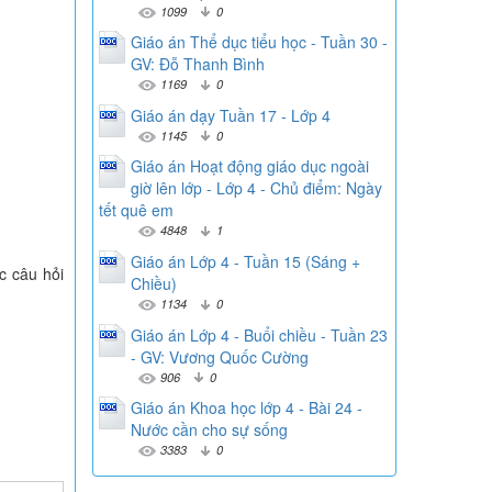
1099
0
Giáo án Thể dục tiểu học - Tuần 30 -
GV: Đỗ Thanh Bình
1169
0
Giáo án dạy Tuần 17 - Lớp 4
1145
0
Giáo án Hoạt động giáo dục ngoài
giờ lên lớp - Lớp 4 - Chủ điểm: Ngày
tết quê em
4848
1
Giáo án Lớp 4 - Tuần 15 (Sáng +
c câu hỏi
Chiều)
1134
0
Giáo án Lớp 4 - Buổi chiều - Tuần 23
- GV: Vương Quốc Cường
906
0
Giáo án Khoa học lớp 4 - Bài 24 -
Nước cần cho sự sống
3383
0