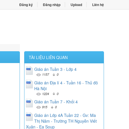
Đăng ký
Đăng nhập
Upload
Liên hệ
TÀI LIỆU LIÊN QUAN
Giáo án Tuần 3 - Lớp 4
1157
0
Giáo án Địa lí 4 - Tuần 16 - Thủ đô
Hà Nội
1224
0
Giáo án Tuần 7 - Khối 4
915
0
Giáo án Lớp 4A Tuần 22 - Gv: Ma
Thị Năm - Trường TH Nguyễn Viết
Xuân - Ea Soup